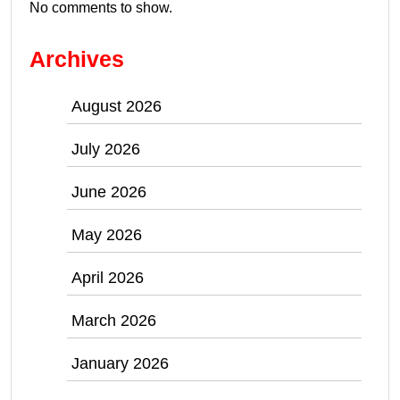
No comments to show.
Archives
August 2026
July 2026
June 2026
May 2026
April 2026
March 2026
January 2026