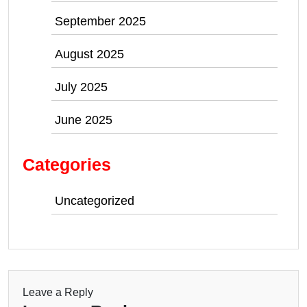
September 2025
August 2025
July 2025
June 2025
Categories
Uncategorized
Leave a Reply