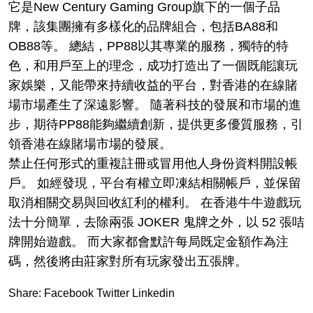
它是New Century Gaming Group旗下的一個子品
牌，該集團擁有多樣化的品牌組合，包括BA88和
OB88等。 總結，PP88以其專業的服務，獨特的特
色，和用戶至上的理念，成功打造出了一個既能讓玩
家娛樂，又能帶來持續收益的平台，對香港的在線賭
場市場產生了深遠影響。 隨著科技的發展和市場的進
步，期待PP88能夠繼續創新，提供更多優質服務，引
領香港在線賭場市場的發展。
禁止任何形式的重複註冊或冒用他人身份資料開設帳
戶。 如經發現，平台有權立即凍結相關帳戶，並保留
取消相關交易與回收紅利的權利。 在香港牛牛遊戲玩
法十分簡單，去除兩張 JOKER 鬼牌之外，以 52 張咭
牌開始遊戲。 而大家都會默許每局既定金額作為注
碼，然後將由莊家對所有玩家發出五張牌。
Share:
Facebook
Twitter
Linkedin