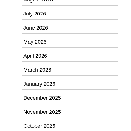
July 2026
June 2026
May 2026
April 2026
March 2026
January 2026
December 2025
November 2025
October 2025