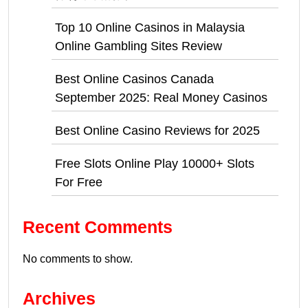
Top 10 Online Casinos in Malaysia
Online Gambling Sites Review
Best Online Casinos Canada
September 2025: Real Money Casinos
Best Online Casino Reviews for 2025
Free Slots Online Play 10000+ Slots
For Free
Recent Comments
No comments to show.
Archives