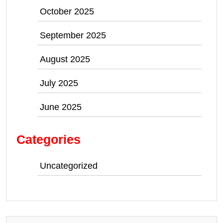
October 2025
September 2025
August 2025
July 2025
June 2025
Categories
Uncategorized