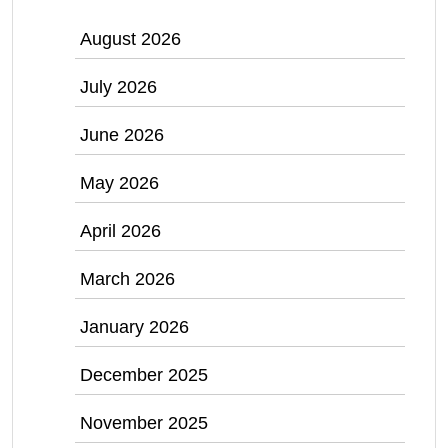
August 2026
July 2026
June 2026
May 2026
April 2026
March 2026
January 2026
December 2025
November 2025