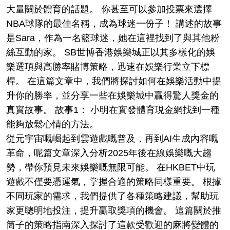
大量關於體育的話題。 你甚至可以參加投票來選擇
NBA球隊的最佳名稱，成為球迷一份子！ 講述的故事
是Sara，作為一名籃球迷，她在這裡找到了與其他粉
絲互動的家。 SB世博香港娛樂城正以其多樣化的娛
樂選項與高勝率賭博策略，迅速在娛樂行業立下標
桿。 在這篇文章中，我們將探討如何在娛樂活動中提
升你的勝率，並分享一些在娛樂城中贏得驚人獎金的
真實故事。 故事1： 小明在實發體育現金網找到一種
能夠放鬆心情的方法。
從元宇宙嘅崛起到雲遊戲嘅普及，再到AI生成內容嘅
革命，呢篇文章深入分析2025年後在線娛樂嘅大趨
勢，帶你預見未來娛樂嘅無限可能。 在HKBET中玩
遊戲不僅要憑運氣，掌握合適的策略同樣重要。 根據
不同玩家的需求，我們提供了各種策略建議，幫助玩
家更聰明地投注，提升贏取獎項的機會。 這篇關於推
筒子的策略指南深入探討了這款受歡迎的麻將變體的