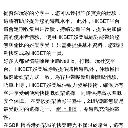
從資深玩家的分享中，您可以獲得許多寶貴的經驗，
這將有助於提升您的遊戲水平。 此外，HKBET平台
還會定期收集用戶反饋，持續改進平台，提供更加優
質的使用者體驗。 使用HKBET娛樂城絕對能帶給您
無與倫比的娛樂享受！ 只需要提供基本資料，您就能
夠快速成為HKBET的一員。
好多人都習慣咗喺屋企睇Netflix、打機、玩社交平
台。 HKBET娛樂城除咗提供賭博遊戲外，仲積極推
廣健康娛樂方式，致力為客戶帶嚟新鮮刺激嘅體驗。
唔單止噚，HKBET娛樂城仲致力發展技術，確保所有
客戶享受到便利快捷嘅娛樂選擇，同時保持高水準嘅
安全保障。 在樂股娛樂博彩平臺中，21點遊戲無疑是
最受歡迎的選擇之一。
網上賭博
，令遊戲充滿挑戰
性。
在SB世博香港娛樂城的快樂時光不僅限於賭台，還有