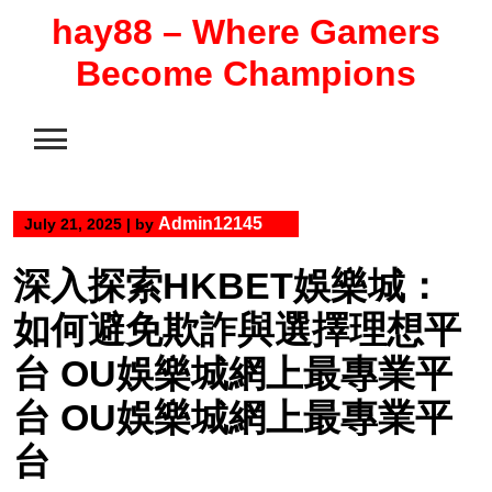
Skip
hay88 – Where Gamers
to
Become Champions
content
Admin12145
July 21, 2025
|
by
深入探索HKBET娛樂城：
如何避免欺詐與選擇理想平
台 OU娛樂城網上最專業平
台 OU娛樂城網上最專業平
台